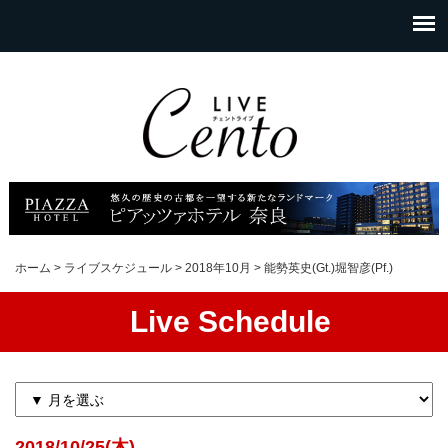
ホーム
>
ライブスケジュール
>
2018年10月
>
能勢英史(Gt.)堀智彦(Pf.)
Live Schedule
2018/10/25(木)