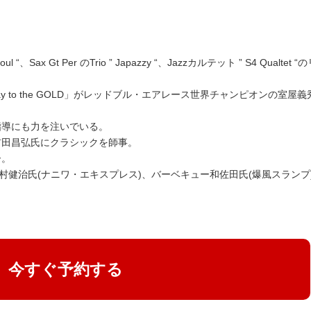
Soul “、Sax Gt Per のTrio ” Japazzy “、Jazzカルテット ” S4 Qualte
ム「Relay to the GOLD」がレッドブル・エアレース世界チャンピオンの室
指導にも力を注いでいる。
前田昌弘氏にクラシックを師事。
ー。
村健治氏(ナニワ・エキスプレス)、バーベキュー和佐田氏(爆風スランプ
今すぐ予約する