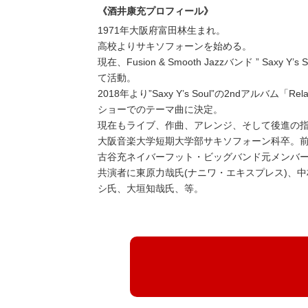
《酒井康充プロフィール》
1971年大阪府富田林生まれ。
高校よりサキソフォーンを始める。
現在、Fusion & Smooth Jazzバンド ” Saxy Y’s 
て活動。
2018年より”Saxy Y’s Soul”の2ndアルバ
ショーでのテーマ曲に決定。
現在もライブ、作曲、アレンジ、そして後進の
大阪音楽大学短期大学部サキソフォーン科卒。
古谷充ネイバーフット・ビッグバンド元メンバ
共演者に東原力哉氏(ナニワ・エキスプレス)、中
シ氏、大垣知哉氏、等。