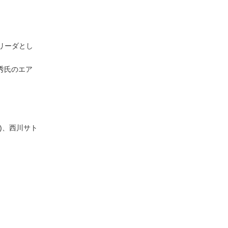
t “のリーダとし
屋義秀氏のエア
)、西川サト