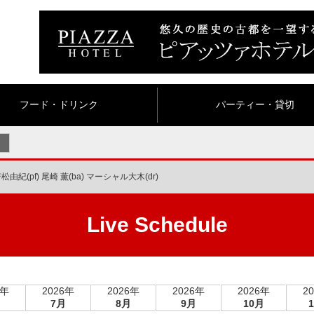
フード・ドリンク
パーティー・貸切
松由紀(pf) 尾崎 薫(ba) マーシャル大木(dr)
Live Schedule
6年
2026年
2026年
2026年
2026年
2
月
7月
8月
9月
10月