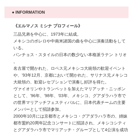
INFORMATION
《エルマノス ミシナ プロフィール》
三品兄弟を中心に、1973年に結成。
メキシコのボレロや中南米諸国の曲を中心に演奏活動をして
いる。
パンチョス・スタイルの日本の数少ない本格派ラテン トリオ
。
名古屋で開かれた、ロペス元メキシコ大統領の歓迎イベント
や、’93年12月、京都において開かれた、サリナス元メキシコ
大統領の、歓迎レセプションで演奏し好評を得た。
ヴァイオリンやトランペットを加えたマリアッチ・ニッポン
として、’96年、’98年、’03年、メキシコ、グアダラハラ市で
の世界マリアッチフェスティバルに、日本代表チームの主要
メンバーとして招請参加。
2000年10月には京都市とメキシコ・グアダラハラ市の、姉妹
都市盟約20周年記念コンサートに招請され、メキシコシティ
とグアダラハラ市でマリアッチ・グループとして4公演を成功