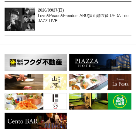
2026/09/27(日)
Love&Peace&Freedom ARU(畠山晴衣)& UEDA Trio
JAZZ LIVE