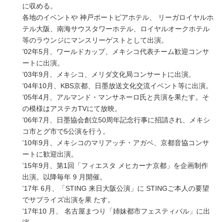
に収める。
各地のイベントや 神戸ポートピアホテル、 リーガロイヤルホ
テル大阪、南海サウスタワーホテル、ロイヤルオークホテル
等のラウンジにマンスリーゲストとして出演。
’02年5月、ワールドカップ、メキシコ代表チーム歓迎コンサ
ートに出演。
’03年9月、メキシコ、メリダ文化局コンサートに出演。
’04年10月、KBS京都、日墨放送文化交流イベント等に出演。
’05年4月、アルマンド・マンサネーロ氏と共演を果たす。そ
の模様はアステカTVにて放映。
’06年7月、日墨協会創立50周年記念行事に招請され、メキシ
コ市とグ市で5公演を行う。
’10年9月、メキシコのマリアッチ・アガベ、京都音協コンサ
ートに歓迎出演。
’15年9月、第1回「フィエスタ メヒカーナ京都」を企画制作
出演。以降毎年 9 月開催。
’17年 6月、「STING 来日大阪公演」に STINGご本人の要望
でサプライズ出演を果 たす。
’17年10 月、 名古屋まつり「姉妹都市フェスティバル」に出