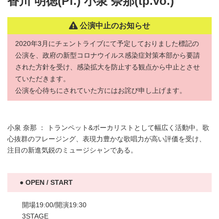
香川 明徳(Pf.) 小泉 奈那(tp.vo.)
公演中止のお知らせ
2020年3月にチェントライブにて予定しておりました標記の
公演を、政府の新型コロナウイルス感染症対策本部から要請
された方針を受け、感染拡大を防止する観点から中止とさせ
ていただきます。
公演を心待ちにされていた方にはお詫び申し上げます。
小泉 奈那 ： トランペット&ボーカリストとして幅広く活動中。歌
心抜群のフレージング、表現力豊かな歌唱力が高い評価を受け、
注目の新進気鋭のミュージシャンである。
OPEN / START
開場19:00/開演19:30
3STAGE