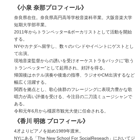
《小泉 奈那プロフィール》
奈良県在住。奈良県高円高等学校音楽科卒業。大阪音楽大学
短期大学部卒業。
2011年からトランペッター&ボーカリストとして活動を開始
する。
NYやカナダへ留学し、数々のバンドやイベントにゲストとし
て出演。
現地音楽監督からの誘いを受けオーケストラをバックに”歌う
トランペッター”として起用され、好評を得る。
帰国後はホテル演奏や後進の指導、ラジオやCM出演するなど
幅広く活躍する。
関西を拠点とし、歌心抜群のフレージングに表現力豊かな歌
唱力が高い評価を受ける、今注目の二刀流ミュージシャンで
ある。
令和元年6月から橿原市観光大使に任命される。
《香川 明徳 プロフィール》
4才よりピアノを始め1989年渡米。
NYにある「The New School For SocialReseach」においてジ