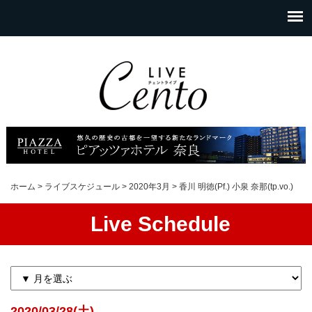
ホーム
>
ライブスケジュール
>
2020年3月
>
香川 明徳(Pf.) 小泉 奈那(tp.vo.)
Live Schedule
2020/03/28(土)