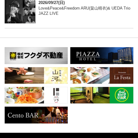
2026/09/27(日)
Love&Peace&Freedom ARU(畠山晴衣)& UEDA Trio
JAZZ LIVE