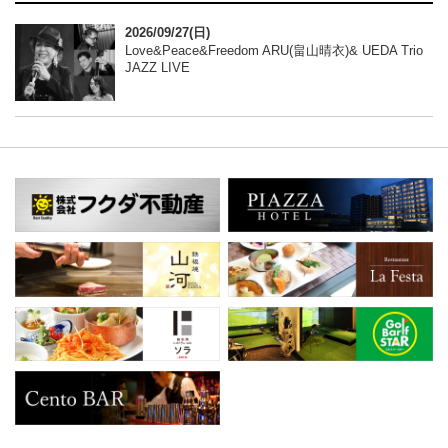
2026/09/27(日)
Love&Peace&Freedom ARU(畠山晴衣)& UEDA Trio
JAZZ LIVE