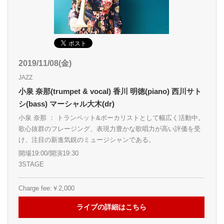
2019/11/08(金)
JAZZ
小泉 奈那(trumpet & vocal) 香川 明徳(piano) 西川サト
シ(bass) マーシャル大木(dr)
小泉 奈那 ： トランペット&ボーカリストとして幅広く活動中。
歌心抜群のフレージング、表現力豊かな歌唱力が高い評価を受
け、注目の新進気鋭のミュージシャンである。
開場19:00/開演19:30
3STAGE
Charge fee:￥2,000
ライブの詳細はこちら