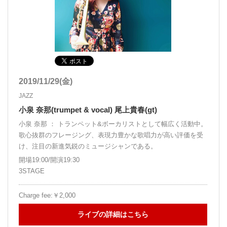
2019/11/29(金)
JAZZ
小泉 奈那(trumpet & vocal) 尾上貴春(gt)
小泉 奈那 ： トランペット&ボーカリストとして幅広く活動中。
歌心抜群のフレージング、表現力豊かな歌唱力が高い評価を受
け、注目の新進気鋭のミュージシャンである。
開場19:00/開演19:30
3STAGE
Charge fee:￥2,000
ライブの詳細はこちら