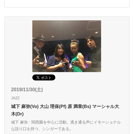
2019/11/30(土)
JAZZ
城下 麻弥(Vo) 大山 理保(Pf) 原 満章(Bs) マーシャル大
木(Dr)
城下 麻弥 : 関西圏を中心に活動。透き通る声にイモーショナル
な語り口を持つ、シンガーである。