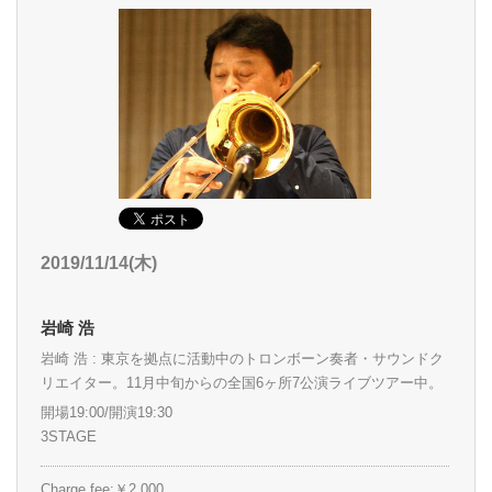
2019/11/14(木)
岩崎 浩
岩崎 浩 : 東京を拠点に活動中のトロンボーン奏者・サウンドク
リエイター。11月中旬からの全国6ヶ所7公演ライブツアー中。
開場19:00/開演19:30
3STAGE
Charge fee:￥2,000