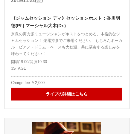
2019/11/22(金)
《ジャムセッション ディ》セッションホスト：香川明
徳(Pf.) マーシャル大木(Dr.)
奈良の実力派ミュージシャンがホストをつとめる、本格的なジ
ャムセッション！ 楽器持参でご来場ください。 もちろんボーカ
ル・ピアノ・ドラム・ベースも大歓迎、共に演奏する楽しみを
味わってください！ ...
開場19:00/開演19:30
3STAGE
Charge fee:￥2,000
ライブの詳細はこちら