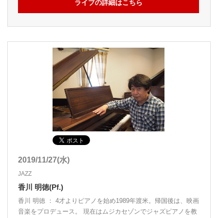
ライブの詳細はこちら
2019/11/27(水)
JAZZ
香川 明徳(Pf.)
香川 明徳 ： 4才よりピアノを始め1989年渡米。帰国後は、映画
音楽をプロデュース。 現在はムジカセゾンでジャズピアノを教