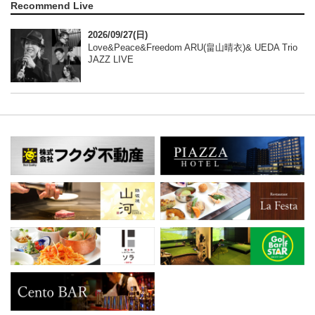
Recommend Live
2026/09/27(日)
Love&Peace&Freedom ARU(畠山晴衣)& UEDA Trio
JAZZ LIVE