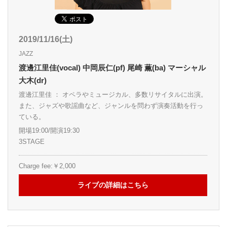
2019/11/16(土)
JAZZ
渡邊江里佳(vocal) 中岡辰仁(pf) 尾崎 薫(ba) マーシャル
大木(dr)
渡邊江里佳 ： オペラやミュージカル、多数リサイタルに出演。
また、ジャズや歌謡曲など、ジャンルを問わず演奏活動を行っ
ている。
開場19:00/開演19:30
3STAGE
Charge fee:￥2,000
ライブの詳細はこちら