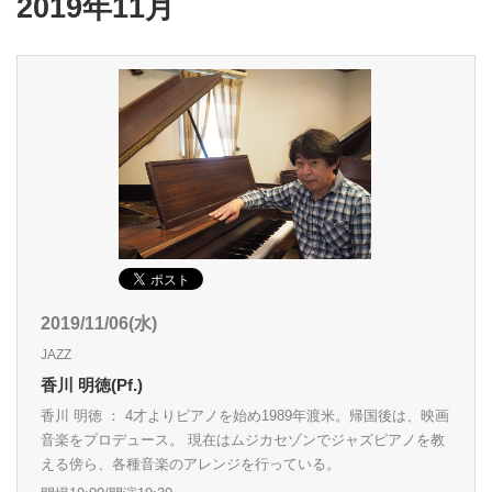
2019年11月
2019/11/06(水)
JAZZ
香川 明徳(Pf.)
香川 明徳 ： 4才よりピアノを始め1989年渡米。帰国後は、映画
音楽をプロデュース。 現在はムジカセゾンでジャズピアノを教
える傍ら、各種音楽のアレンジを行っている。