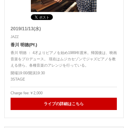
2019/11/13(水)
JAZZ
香川 明徳(Pf.)
香川 明徳 ： 4才よりピアノを始め1989年渡米。帰国後は、映画
音楽をプロデュース。 現在はムジカセゾンでジャズピアノを教
える傍ら、各種音楽のアレンジを行っている。
開場19:00/開演19:30
3STAGE
Charge fee:￥2,000
ライブの詳細はこちら